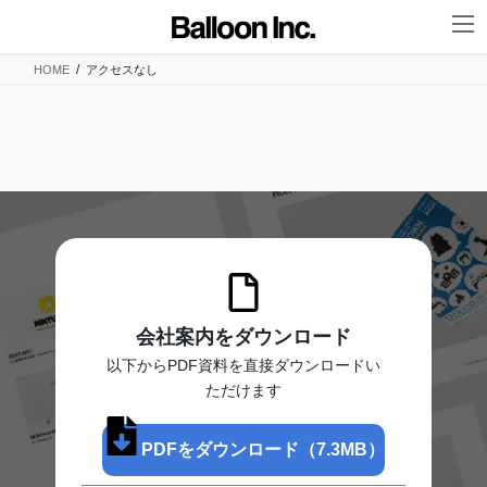
コ
ナ
ン
ビ
テ
ゲ
HOME
アクセスなし
ン
ー
ツ
シ
に
ョ
移
ン
動
に
移
動
会社案内をダウンロード
以下からPDF資料を直接ダウンロードい
ただけます
PDFをダウンロード（7.3MB）