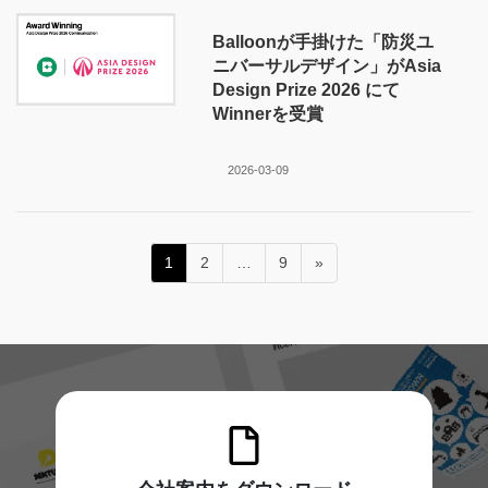
Balloonが手掛けた「防災ユ
ニバーサルデザイン」がAsia
Design Prize 2026 にて
Winnerを受賞
2026-03-09
投
ペ
ペ
ペ
1
2
…
9
»
稿
ー
ー
ー
ジ
ジ
ジ
の
ペ
ー
ジ
送
り