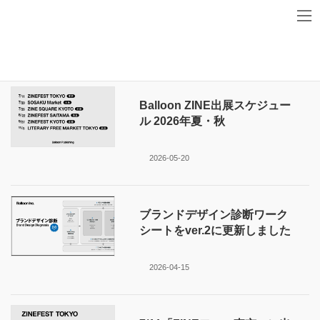
コ
ナ
ン
ビ
テ
ゲ
HOME
News
ン
ー
ツ
シ
に
ョ
移
ン
Balloon ZINE出展スケジュー
動
に
ル 2026年夏・秋
移
動
2026-05-20
ブランドデザイン診断ワーク
シートをver.2に更新しました
2026-04-15