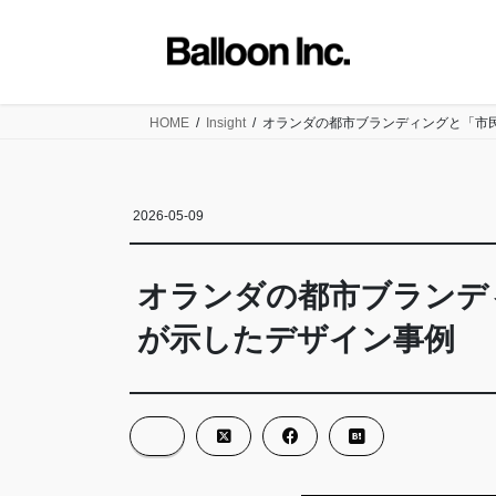
コ
ナ
ン
ビ
テ
ゲ
ン
ー
ツ
シ
HOME
Insight
オランダの都市ブランディングと「市
に
ョ
移
ン
動
に
2026-05-09
移
動
オランダの都市ブランデ
が示したデザイン事例