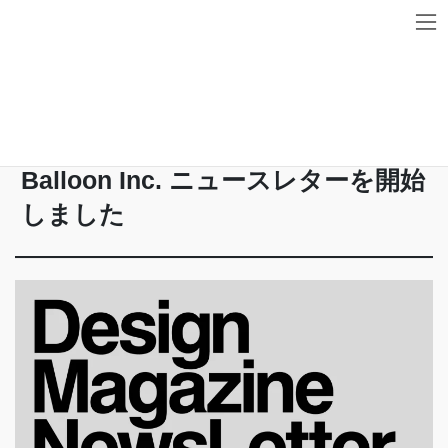
コ
ナ
ン
ビ
テ
ゲ
HOME
News
Balloon Inc. ニュースレターを開始しました
ン
ー
ツ
シ
に
ョ
2023-01-15
移
ン
動
に
Balloon Inc. ニュースレターを開始
移
動
しました