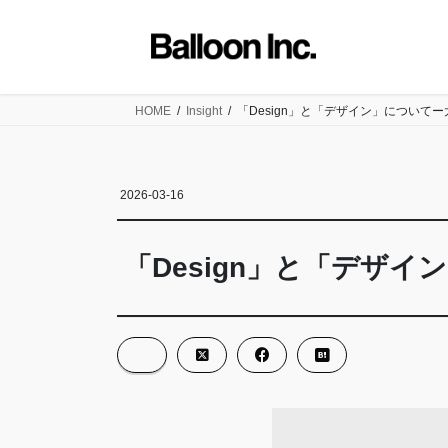
コ
ナ
ン
ビ
テ
ゲ
ン
ー
ツ
シ
HOME
Insight
「Design」と「デザイン」について
に
ョ
移
ン
動
に
2026-03-16
移
動
「Design」と「デザ