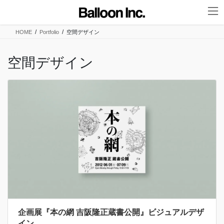
コ
ナ
ン
ビ
テ
ゲ
HOME
Portfolio
空間デザイン
ン
ー
ツ
シ
に
ョ
空間デザイン
移
ン
動
に
移
動
企画展『本の網 吉阪隆正蔵書公開』ビジュアルデザ
イン