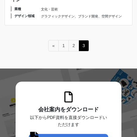
業種
文化・芸術
デザイン領域
グラフィックデザイン
、
ブランド開発
、
空間デザイン
投
ペ
ペ
ペ
«
1
2
3
稿
ー
ー
ー
ジ
ジ
ジ
の
ペ
ー
ジ
送
り
会社案内をダウンロード
以下からPDF資料を直接ダウンロードい
ただけます