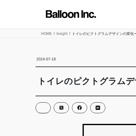
コ
ナ
ン
ビ
テ
ゲ
ン
ー
ツ
シ
HOME
Insight
トイレのピクトグラムデザインの変化
に
ョ
移
ン
動
に
2024-07-18
移
動
トイレのピクトグラムデ