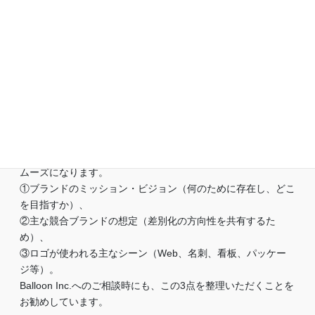
どちらが「優れている」ということはありません。重要なの
は、ブランドの戦略・ターゲット・展開計画に合致しているか
どうかです。グローバル展開と普遍性を重視するなら抽象的、
ストーリー性や親しみやすさを重視するなら具象的が向いてい
ます。本記事の「自社に最適なロゴタイプを選ぶための3つの
基準」も参考にしてください。
Q. ロゴデザインを依頼する際、何を準備しておくべきです
か？
例えば以下の3点を整理しておくと、デザイナーとの対話がス
ムーズになります。
①ブランドのミッション・ビジョン（何のために存在し、どこ
を目指すか）、
②主な競合ブランドの想定（差別化の方向性を共有するた
め）、
③ロゴが使われる主なシーン（Web、名刺、看板、パッケー
ジ等）。
Balloon Inc.へのご相談時にも、この3点を整理いただくことを
お勧めしています。