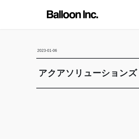
コ
ナ
ン
ビ
テ
ゲ
ン
ー
ツ
シ
に
ョ
移
ン
2023-01-06
動
に
移
動
アクアソリューションズ