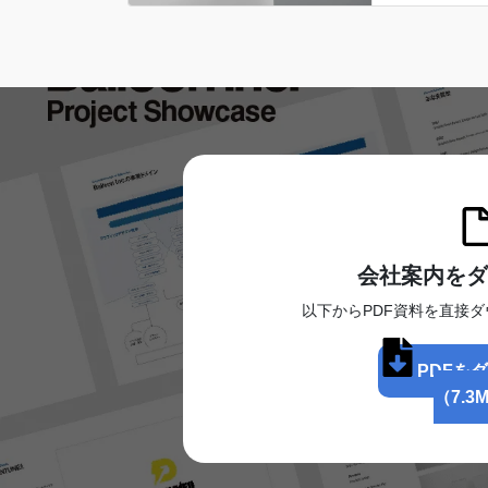
会社案内をダ
以下からPDF資料を直接
PDFを
（7.3