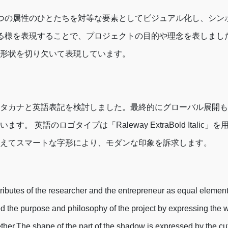
つの属性のひとたちを対等な要素としてビジュアル化し、シン
る様を表現することで、プロジェクトの目的や理念を表しまし
形状を切り欠いて表現しています。
タカナと英語表記を検討しました。最終的にグローバル展開も
。 英語のロゴタイプは「Raleway ExtraBold Italic
えてスマートな字形により、モダンな印象を訴求します。
tributes of the researcher and the entrepreneur as equal eleme
the purpose and philosophy of the project by expressing the w
her.The shape of the part of the shadow is expressed by the cuto