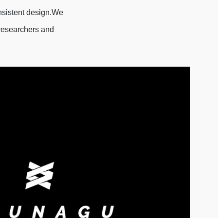
onsistent design.We
y researchers and