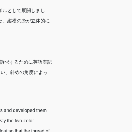
ボルとして展開しまし
た。縦横の糸が立体的に
訴求するために英語表記
」を用い、斜めの角度によっ
nts and developed them
ay the two-color
ut so that the thread of