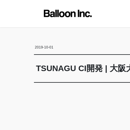
コ
ナ
ン
ビ
テ
ゲ
ン
ー
ツ
シ
に
ョ
移
ン
2019-10-01
動
に
移
動
TSUNAGU CI開発 