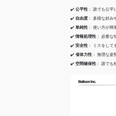
✔️
公平性
： 誰でも公平
✔️
自由度
： 多様な好み
✔️
単純性
： 使い方が簡
✔️
情報処理性
： 必要
✔️
安全性
： ミスをして
✔️
省体力性
： 無理な姿
✔️
空間確保性
： 誰で