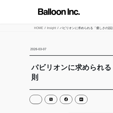
コ
ナ
ン
ビ
テ
ゲ
ン
ー
ツ
シ
HOME
Insight
パビリオンに求められる「優しさの設
に
ョ
移
ン
動
に
2026-03-07
移
動
パビリオンに求められる
則