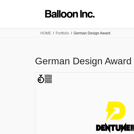
コ
ナ
ン
ビ
テ
ゲ
ン
ー
ツ
シ
HOME
Portfolio
German Design Award
に
ョ
移
ン
動
に
German Design Award
移
動