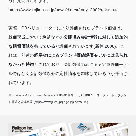
うに見受けられます。
https://www.kajima.co.jp/news/digest/may_2002/tokushu/
実際、CBバリュエーターにより評価されたブランド価値は、
株価形成において利益などの
公開済み会計情報に対して追加的
な情報価値を持っている
と評価されています(新美,2008)。こ
れは、前述の
経産省によるブランド価値評価モデルには見られ
なかった特徴
とされており、会計数値のみに依る定量評価モデ
ルではなく会計数値以外の定性情報を加味している点が評価さ
れています。
※Business & Economic Review 2008年04月号 【STUDIES】コーポレート・ブラン
ド価値と資本市場 (https://www.jri.co.jp/page.jsp?id=5110)