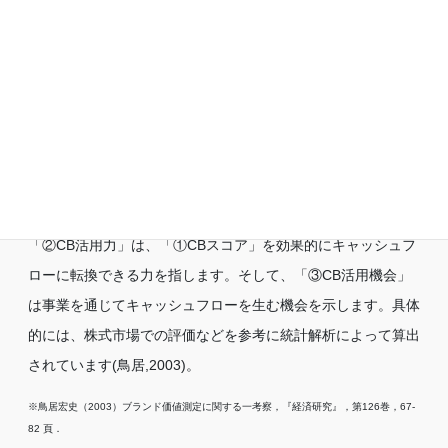
CB価値＝「①CBスコア」✕「②CB活用力」✕「③CB活
用機会」
「①CBスコア」は、顧客スコア・従業員スコア・株主スコア
の価値を足し合わせて算出します。それぞれのスコアの算出に
あたっては、財務データや好感度などのイメージデータ、そし
てヒアリング調査データなどが用いられます。
「②CB活用力」は、「①CBスコア」を効果的にキャッシュフ
ローに転換できる力を指します。そして、「③CB活用機会」
は事業を通じてキャッシュフローを生む機会を示します。具体
的には、株式市場での評価などを参考に統計解析によって算出
されています(鳥居,2003)。
※鳥居宏史（2003）ブランド価値測定に関する一考察，『経済研究』，第126巻，67-
82 頁．