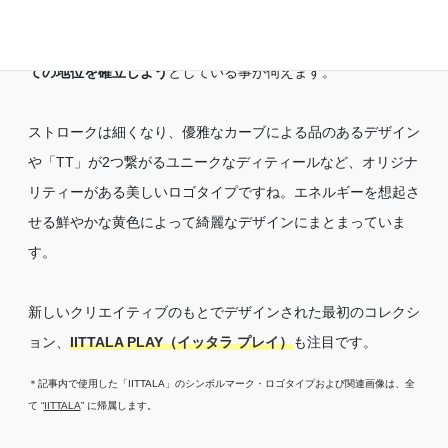
クリエイティブ・ディレクターの経歴をみても、今回の事例は
家庭用品ブランドという枠を超えて
ファッションブランドとし
ての地位を確立しよう
としている事が伺えます。
ストロークは細くなり、優雅なカーブによる品のあるデザイン
や「TT」が2つ繋がるユニークなディティールなど、オリジナ
リティーがある美しいロゴタイプですね。エネルギーを想起さ
せる鮮やかな黄色によって綺麗なデザインにまとまっていま
す。
新しいクリエイティブのもとでデザインされた最初のコレクシ
ョン、
IITTALA PLAY（イッタラ プレイ）
も注目です。
＊記事内で使用した「IITTALA」のシンボルマーク・ロゴタイプおよび関連画像は、全
て “
IITTALA
” に帰属します。