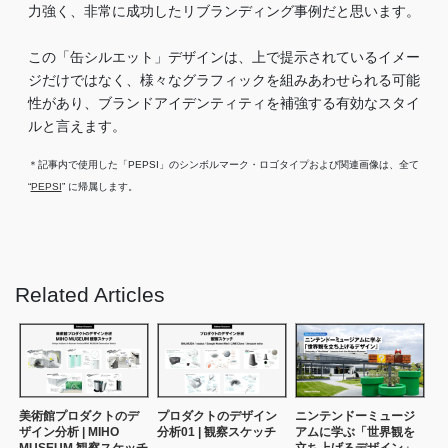
力強く、非常に成功したリブランディング事例だと思います。
この「缶シルエット」デザインは、上で提示されているイメー
ジだけではなく、様々なグラフィックを組みあわせられる可能
性があり、ブランドアイデンティティを補強する有効なスタイ
ルと言えます。
＊記事内で使用した「PEPSI」のシンボルマーク・ロゴタイプおよび関連画像は、全て
“
PEPSI
” に帰属します。
Related Articles
美術館プロダクトのデ
プロダクトのデザイン
ニンテンドーミュージ
ザイン分析 | MIHO
分析01 | 観察スケッチ
アムに学ぶ「世界観を