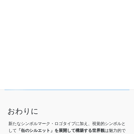
すが、リブランディング時に発表されたコントラストの強い派
手さを感じる色使いとは一線を画すデザインです。
おわりに
新たなシンボルマーク・ロゴタイプに加え、視覚的シンボルと
して
「缶のシルエット」を展開して構築する世界観
は魅力的で