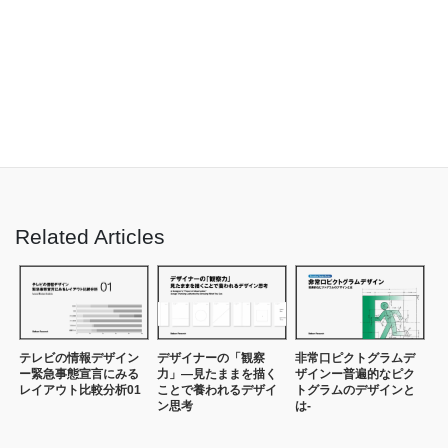
※ ※ ※
Balloon Inc.の視点から分析・考察した
デザインリサーチの最
新記事
をご覧いただけます
Balloon Inc. デザインリサーチ記事一覧へ
Related Articles
テレビの情報デザイン
デザイナーの「観察
非常口ピクトグラムデ
ー緊急事態宣言にみる
力」—見たままを描く
ザインー普遍的なピク
レイアウト比較分析01
ことで養われるデザイ
トグラムのデザインと
ン思考
は-