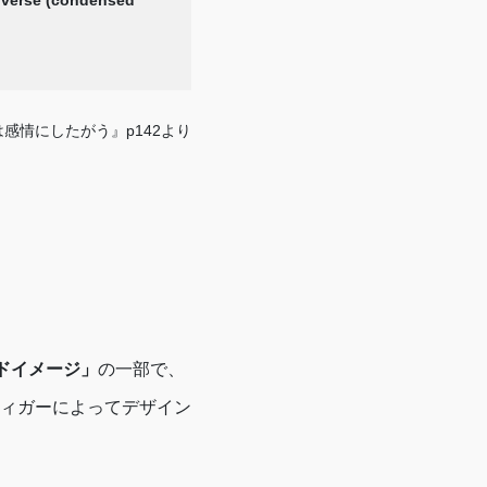
rse (condensed
感情にしたがう』p142より
ドイメージ」
の一部で、
ィガーによってデザイン