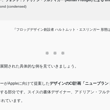
ー。
フォント：アドリアン・フルティガー (Adrian Frutiger) による unive
nd (condensed)
『フロッグデザイン創設者 ハルトムット・エスリンガー 形態は
※ ※ ※
展開された具体的な例を見ていきましょう。
ーがAppleに向けて提案した
デザインのCI計画「ニューブラン
する部分です。スイスの書体デザイナー、アドリアン・フルテ
指定されています。