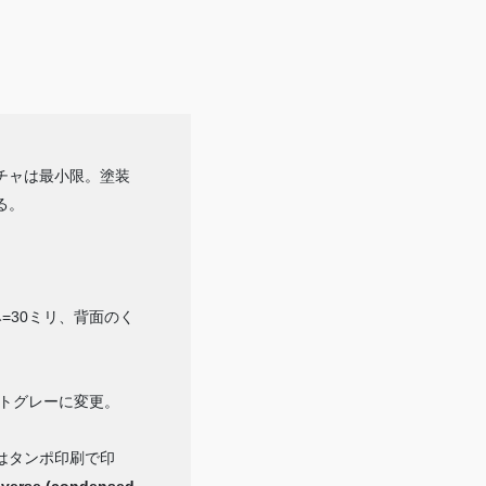
チャは最小限。塗装
る。
=30ミリ、背面のく
イトグレーに変更。
はタンポ印刷で印