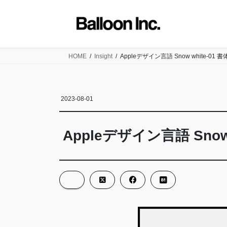
コ
ナ
ン
ビ
テ
ゲ
ン
ー
ツ
シ
HOME
Insight
Appleデザイン言語 Snow white-0
に
ョ
移
ン
動
に
2023-08-01
移
動
Appleデザイン言語 Sno