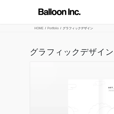
コ
ナ
ン
ビ
テ
ゲ
ン
ー
ツ
シ
HOME
Portfolio
グラフィックデザイン
に
ョ
移
ン
動
に
グラフィックデザイン
移
動