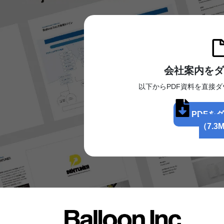
ー
ジ
送
り
会社案内をダ
以下からPDF資料を直接
PDFを
（7.3