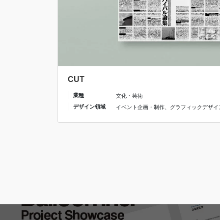
CUT
業種
文化・芸術
デザイン領域
イベント企画・制作
、
グラフィックデザイ
投
稿
の
ペ