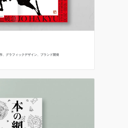
作
、
グラフィックデザイン
、
ブランド開発