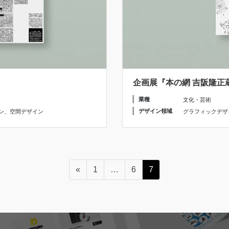
企画展『本の網 吉阪隆正
業種
文化・芸術
デザイン領域
ン
、
空間デザイン
グラフィックデザ
ペ
ペ
ペ
«
1
…
6
7
ー
ー
ー
ジ
ジ
ジ