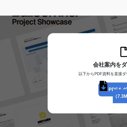
稿
の
ペ
ー
ジ
送
り
会社案内をダ
以下からPDF資料を直接
PDFを
（7.3