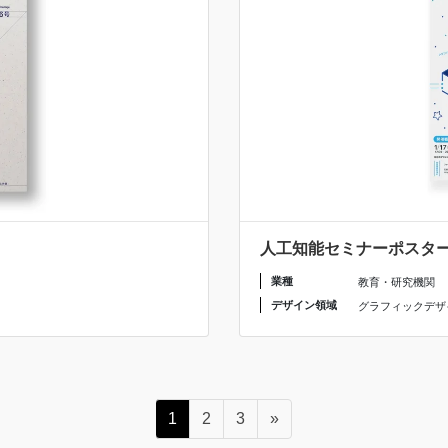
人工知能セミナーポスターデザ
業種
教育・研究機関
デザイン領域
グラフィックデザ
ペ
ペ
ペ
1
2
3
»
ー
ー
ー