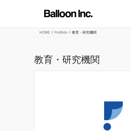
コ
ナ
ン
ビ
テ
ゲ
ン
ー
ツ
シ
HOME
Portfolio
教育・研究機関
に
ョ
移
ン
動
に
教育・研究機関
移
動