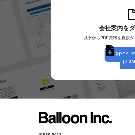
会社案内をダ
以下からPDF資料を直接
PDFを
（7.3
〒530-0011