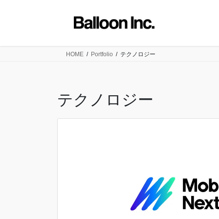
コ
ナ
ン
ビ
テ
ゲ
ン
ー
ツ
シ
HOME
Portfolio
テクノロジー
に
ョ
移
ン
動
に
テクノロジー
移
動